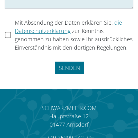
Mit Absendung der Daten erklären Sie,
die
Datenschutzerklärung
zur Kenntnis
genommen zu haben sowie Ihr ausdrückliches
Einverständnis mit den dortigen Regelungen.
Bitte
lasse
dieses
Feld
leer.
SCHWARZMEIER.COM
Hauptstraße 12
01477
Arnsdorf
+49 35200 242 79