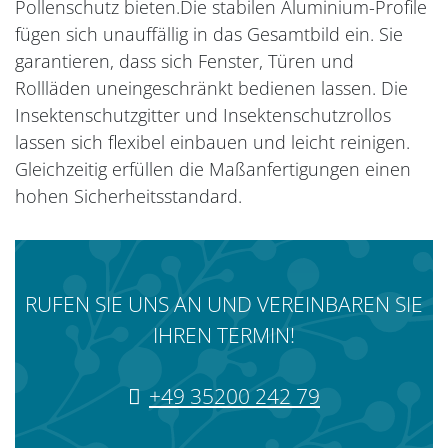
Pollenschutz bieten.Die stabilen Aluminium-Profile
fügen sich unauffällig in das Gesamtbild ein. Sie
garantieren, dass sich Fenster, Türen und
Rollläden uneingeschränkt bedienen lassen. Die
Insektenschutzgitter und Insektenschutzrollos
lassen sich flexibel einbauen und leicht reinigen.
Gleichzeitig erfüllen die Maßanfertigungen einen
hohen Sicherheitsstandard.
RUFEN SIE UNS AN UND VEREINBAREN SIE
IHREN TERMIN!
+49 35200 242 79