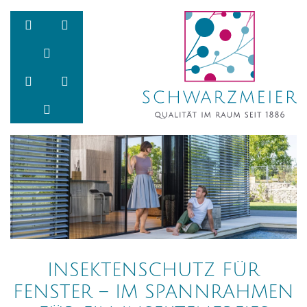
Zum Inhalt springen
Zur Navigation springen
Zum Fußbereich und Kontakt springen
INSEKTENSCHUTZ FÜR
FENSTER – IM SPANNRAHMEN