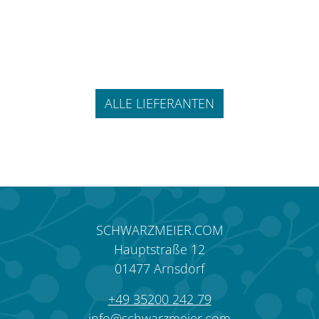
Jannellie & Volpi
Romo
Sanderson Ta
Rasch
ALLE LIEFERANTEN
SCHWARZMEIER.COM
Hauptstraße 12
01477
Arnsdorf
+49 35200 242 79
info@schwarzmeier.com