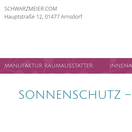
Zum Inhalt springen
Zur Navigation springen
Zum Fußbereich und Kontakt springen
SCHWARZMEIER.COM
Hauptstraße 12, 01477 Arnsdorf
Navigation
MANUFAKTUR RAUMAUSSTATTER
INNENA
SONNENSCHUTZ – 